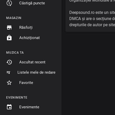
Organizației Mondiale a P
Câstigă puncte
Deepsound.ro este un site 
MAGAZIN
DMCA și are o secțiune de
drepturile de autor pe si
Răsfoiți
Achiziţionat
MUZICA TA
Ascultat recent
Listele mele de redare
Favorite
EVENIMENTE
Evenimente