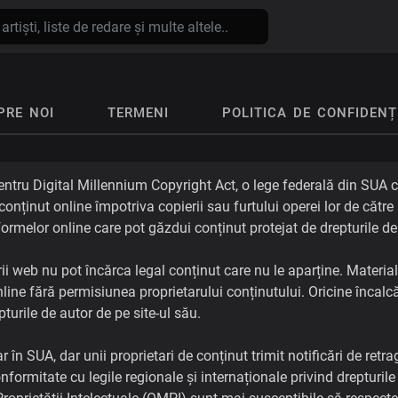
PRE NOI
TERMENI
POLITICA DE CONFIDENȚ
ru Digital Millennium Copyright Act, o lege federală din SUA ca
 conținut online împotriva copierii sau furtului operei lor de către
tformelor online care pot găzdui conținut protejat de drepturile de
i web nu pot încărca legal conținut care nu le aparține. Materiale
online fără permisiunea proprietarului conținutului. Oricine înca
pturile de autor de pe site-ul său.
în SUA, dar unii proprietari de conținut trimit notificări de retr
nformitate cu legile regionale și internaționale privind drepturile