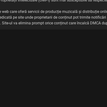
roprietății Intelectuale (OMPI) sunt mai susceptibile să respecte
web care oferă servicii de producție muzicală și distribuție onlin
dicată pe site unde proprietarii de conținut pot trimite notifică
te. Site-ul va elimina prompt orice conținut care încalcă DMCA dup