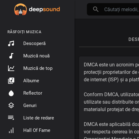
RĂSFOIȚI MUZICA
DES
Descoperă
Muzică nouă
DMCA este un acronim pent
Muzică de top
protecții proprietarilor de
de internet (ISP) și a pla
Albume
Reflector
Conform DMCA, utilizatori
utilizate sau distribuite 
Genuri
materialul protejat de dre
Liste de redare
DMCA este aplicabilă doar 
Hall Of Fame
vor respecta cererea în co