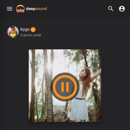
Kygo
3 ani în urmă