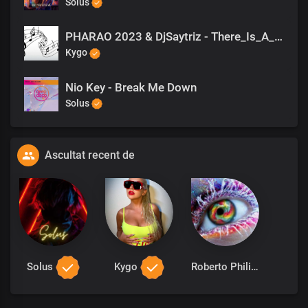
Solus
PHARAO 2023 & DjSaytriz - There_Is_A_Star
Kygo
Nio Key - Break Me Down
Solus
Ascultat recent de
Solus
Kygo
Roberto Philips