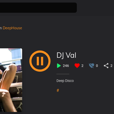
în
DeepHouse
DJ Val
246
2
0
2
Deep Disco
#