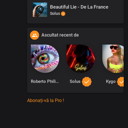
Beautiful Lie - De La France
Solus
Ascultat recent de
Roberto Philips
Solus
Kygo
Abonați-vă la Pro !