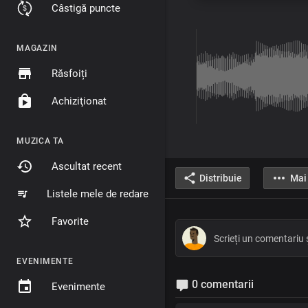
Câstigă puncte
MAGAZIN
Răsfoiți
Achiziţionat
MUZICA TA
Ascultat recent
Distribuie
Mai
Listele mele de redare
Favorite
EVENIMENTE
0 comentarii
Evenimente