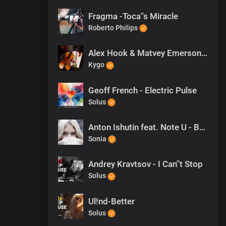
Fragma -Toca''s Miracle
Roberto Philips
Alex Hook & Matvey Emerson feat. Rene - I Need Somebody
Kygo
Geoff French - Electric Pulse
Solus
Anton Ishutin feat. Note U - Be My Lover
Sonia
Andrey Kravtsov - I Can''t Stop
Solus
Ul!nd-Better
Solus