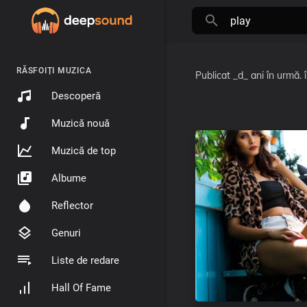
RĂSFOIȚI MUZICA
Publicat
_d_ ani în urmă.
Descoperă
Muzică nouă
Muzică de top
Albume
Reflector
Genuri
Liste de redare
Hall Of Fame