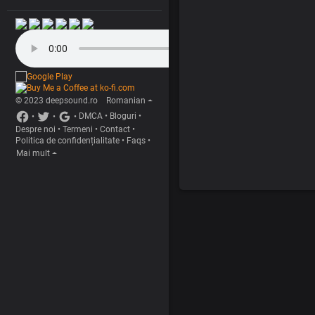
© 2023 deepsound.ro
Romanian
•
•
•
DMCA
•
Bloguri
•
Despre noi
•
Termeni
•
Contact
•
Politica de confidențialitate
•
Faqs
•
Mai mult