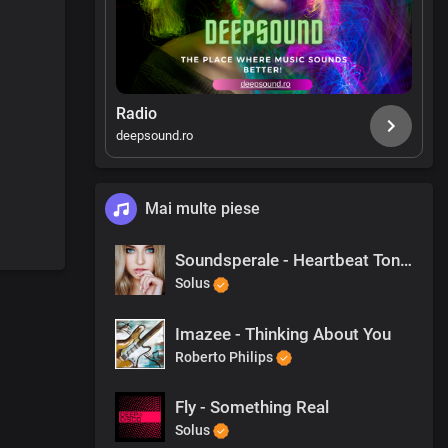
Radio
deepsound.ro
Mai multe piese
Soundsperale - Heartbeat Tonight
Solus
Imazee - Thinking About You
Roberto Philips
Fly - Something Real
Solus