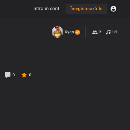
Intră in cont
Înregistrează-te
3
54
Kygo
0
0