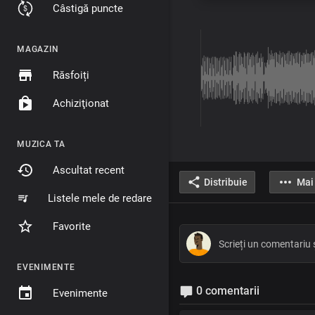
Câstigă puncte
MAGAZIN
Răsfoiți
Achiziţionat
MUZICA TA
Ascultat recent
Distribuie
Mai
Listele mele de redare
Favorite
EVENIMENTE
0 comentarii
Evenimente