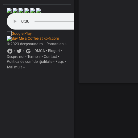
© 2023 deepsound.ro
Romanian
•
•
•
DMCA
•
Bloguri
•
Despre noi
•
Termeni
•
Contact
•
Politica de confidențialitate
•
Faqs
•
Mai mult