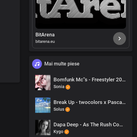
BitArena
bitarena.eu
Mai multe piese
Bomfunk Mc''s - Freestyler 2022
Sonia
Break Up - twocolors x Pascal Letoublon
Solus
Dapa Deep - As The Rush Comes
Kygo