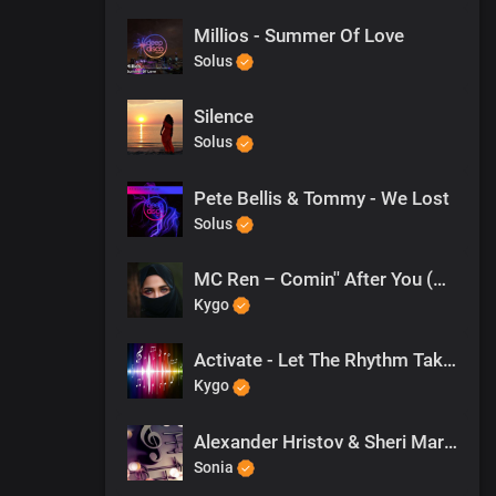
Millios - Summer Of Love
Solus
Silence
Solus
Pete Bellis & Tommy - We Lost
Solus
MC Ren – Comin'' After You (Regirock rmx)
Kygo
Activate - Let The Rhythm Take Control
Kygo
Alexander Hristov & Sheri Marshel - You
Sonia