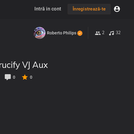
Intră in cont
Înregistrează-te
2
32
Roberto Philips
ucify VJ Aux
0
0