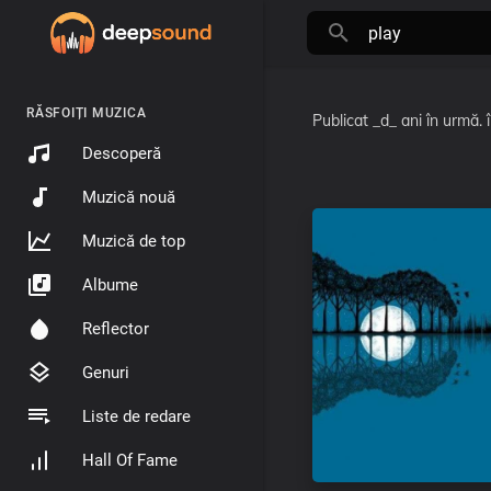
RĂSFOIȚI MUZICA
Publicat
_d_ ani în urmă.
Descoperă
Muzică nouă
Muzică de top
Albume
Reflector
Genuri
Liste de redare
Hall Of Fame