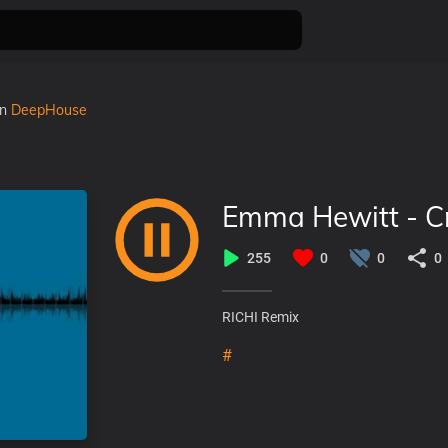
în
DeepHouse
Emma Hewitt - Cr
255
0
0
0
RICHI Remix
#