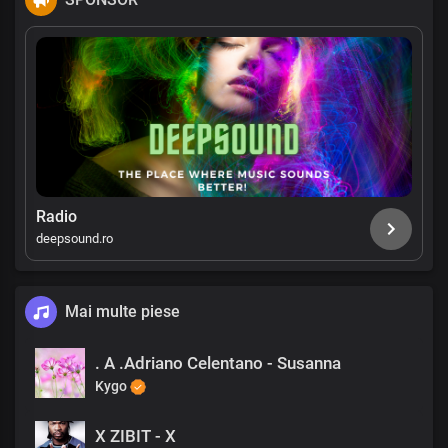
Radio
deepsound.ro
Mai multe piese
. A .Adriano Celentano - Susanna
Kygo
X ZIBIT - X