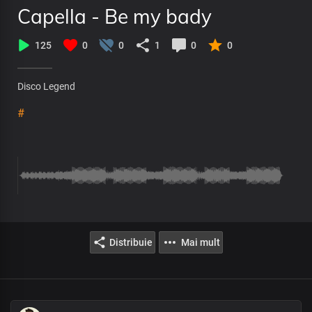
Capella - Be my bady
125
0
0
1
0
0
Disco Legend
#
Distribuie
Mai mult