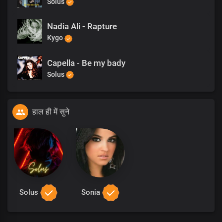
Solus
Nadia Ali - Rapture
Kygo
Capella - Be my bady
Solus
हाल ही में सुने
Solus
Sonia