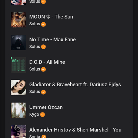
Solus
MOON🫧 - The Sun
Solus
No Time - Max Fane
Solus
D.O.D - All Mine
Solus
Gladiator & Braveheart ft. Dariusz Ejdys
Solus
Ummet Ozcan
Kygo
Alexander Hristov & Sheri Marshel - You
Sonia