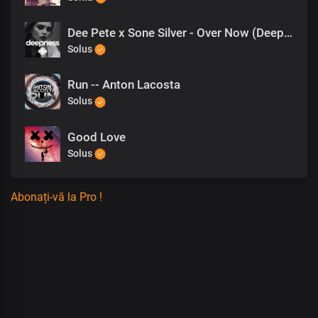
Dee Pete x Sone Silver - Over Now (DeepTurco Remix)
Solus
Run -- Anton Lacosta
Solus
Good Love
Solus
Abonați-vă la Pro !