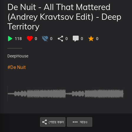
De Nuit - All That Mattered
(Andrey Kravtsov Edit) - Deep
Territory
118
0
0
0
0
0
DeepHouse
#De Nuit
শেয়ার করুন
আরও