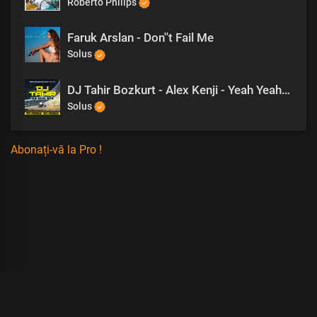
Roberto Philips
Faruk Arslan - Don''t Fail Me
Solus
DJ Tahir Bozkurt - Alex Kenji - Yeah Yeah Yeah Rmx
Solus
Abonați-vă la Pro !
00
:
00
:
00
/
0
:
00
:
00