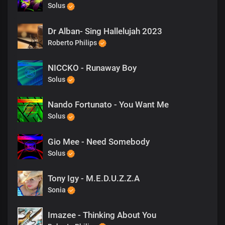
Solus
Dr Alban- Sing Hallelujah 2023
Roberto Philips
NICCKO - Runaway Boy
Solus
Nando Fortunato - You Want Me
Solus
Gio Mee - Need Somebody
Solus
Tony Igy - M.E.D.U.Z.Z.A
Sonia
Imazee - Thinking About You