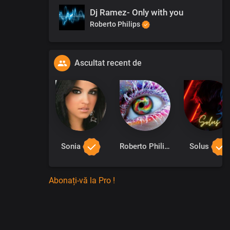
Dj Ramez- Only with you
Roberto Philips
Ascultat recent de
Sonia
Roberto Philips
Solus
Abonați-vă la Pro !