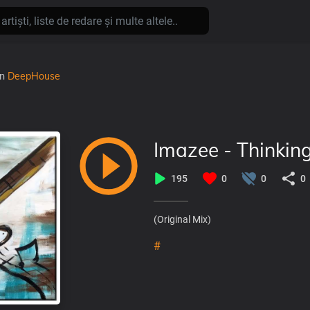
în
DeepHouse
Imazee - Thinkin
195
0
0
0
(Original Mix)
#