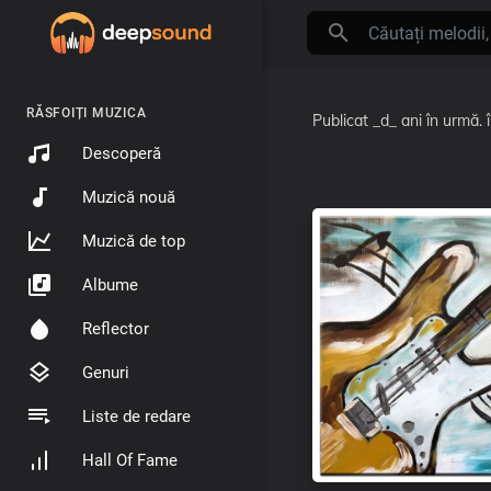
RĂSFOIȚI MUZICA
Publicat
_d_ ani în urmă.
Descoperă
Muzică nouă
Muzică de top
Albume
Reflector
Genuri
Liste de redare
Hall Of Fame