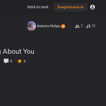
Intră in cont
Înregistrează-te
2
32
Roberto Philips
g About You
0
0