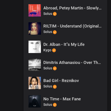
Abroad, Petey Martin - Slowly (Petey Martin Remix)
Solus
RILTIM - Understand (Original Mix)
Solus
Dr. Alban - It''s My Life
Kygo
Dimitris Athanasiou - Over The Clouds (Original Mix)
Solus
Bad Girl - Reznikov
Solus
No Time - Max Fane
Solus