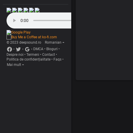
© 2023 deepsound.ro
Romanian
•
•
•
DMCA
•
Bloguri
•
Despre noi
•
Termeni
•
Contact
•
Politica de confidențialitate
•
Faqs
•
Mai mult