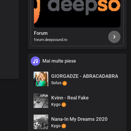
Forum
forum.deepsound.ro
Mai multe piese
GIORGADZE - ABRACADABRA
Solus
Kvinn - Real Fake
Kygo
Nana-In My Dreams 2020
Kygo