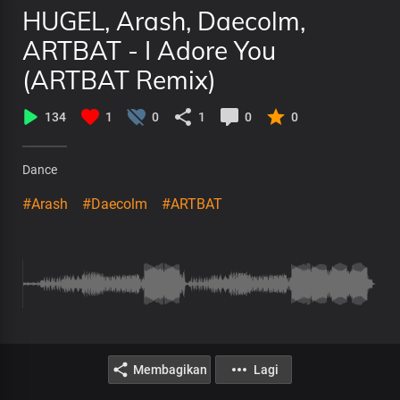
HUGEL, Arash, Daecolm,
ARTBAT - I Adore You
(ARTBAT Remix)
134
1
0
1
0
0
Dance
#Arash
#Daecolm
#ARTBAT
Membagikan
Lagi